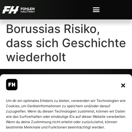
Borussias Risiko,
dass sich Geschichte
wiederholt
© 2007-2026 Fohlen-Hautnah.de
Um dir ein optimales Erlebnis zu bieten, verwenden wir Technologien wie
– Alle rechte vorbehalten.
Cookies, um Geräteinformationen zu speichern und/oder darauf
Fohlen-Hautnah.de ist ein
zuzugreifen. Wenn du diesen Technologien zustimmst, können wir Daten
offiziell eingetragenes Magazin
wie das Surfverhalten oder eindeutige IDs auf dieser Website verarbeiten.
bei der Deutschen
Wenn du deine Zustimmung nicht erteilst oder zurückziehst, können
Nationalbibliothek (ISSN 1868-
bestimmte Merkmale und Funktionen beeinträchtigt werden.