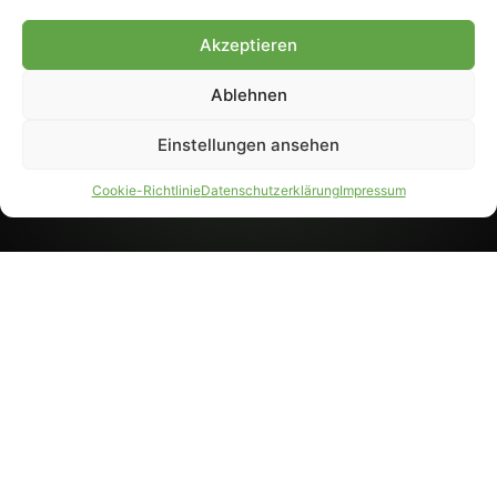
8233). Nachdruck und
Weiterverarbeitung, auch
Akzeptieren
auszugsweise, nur mit
Genehmigung.
Ablehnen
Einstellungen ansehen
IMPRESSUM
DATENSCHUTZ
Cookie-Richtlinie
Datenschutzerklärung
Impressum
PARTNER WERDEN
AGB