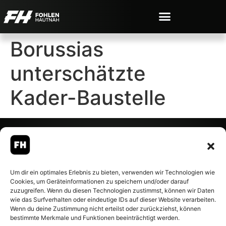
Borussias
unterschätzte
Kader-Baustelle
© 2007-2026 Fohlen-Hautnah.de
Um dir ein optimales Erlebnis zu bieten, verwenden wir Technologien wie
– Alle rechte vorbehalten.
Cookies, um Geräteinformationen zu speichern und/oder darauf
Fohlen-Hautnah.de ist ein
zuzugreifen. Wenn du diesen Technologien zustimmst, können wir Daten
offiziell eingetragenes Magazin
wie das Surfverhalten oder eindeutige IDs auf dieser Website verarbeiten.
bei der Deutschen
Wenn du deine Zustimmung nicht erteilst oder zurückziehst, können
Nationalbibliothek (ISSN 1868-
bestimmte Merkmale und Funktionen beeinträchtigt werden.