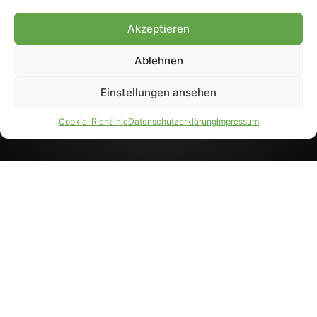
8233). Nachdruck und
Weiterverarbeitung, auch
Akzeptieren
auszugsweise, nur mit
Genehmigung.
Ablehnen
Einstellungen ansehen
IMPRESSUM
DATENSCHUTZ
Cookie-Richtlinie
Datenschutzerklärung
Impressum
PARTNER WERDEN
AGB