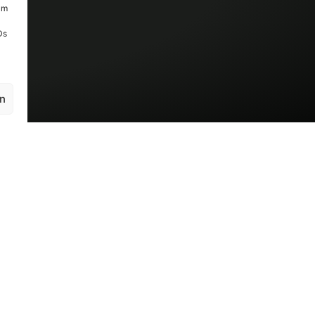
um
Ds
en