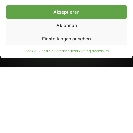
8233). Nachdruck und
Weiterverarbeitung, auch
Akzeptieren
auszugsweise, nur mit
Genehmigung.
Ablehnen
Einstellungen ansehen
IMPRESSUM
DATENSCHUTZ
Cookie-Richtlinie
Datenschutzerklärung
Impressum
PARTNER WERDEN
AGB