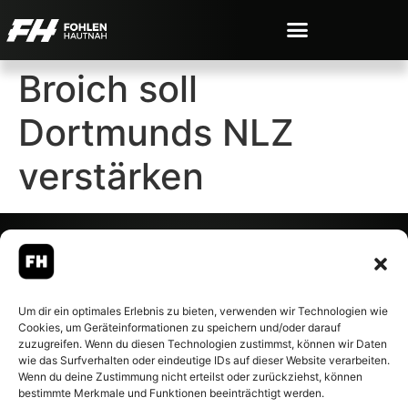
Broich soll
Dortmunds NLZ
verstärken
© 2007-2026 Fohlen-Hautnah.de
Um dir ein optimales Erlebnis zu bieten, verwenden wir Technologien wie
– Alle rechte vorbehalten.
Cookies, um Geräteinformationen zu speichern und/oder darauf
Fohlen-Hautnah.de ist ein
zuzugreifen. Wenn du diesen Technologien zustimmst, können wir Daten
offiziell eingetragenes Magazin
wie das Surfverhalten oder eindeutige IDs auf dieser Website verarbeiten.
bei der Deutschen
Wenn du deine Zustimmung nicht erteilst oder zurückziehst, können
Nationalbibliothek (ISSN 1868-
bestimmte Merkmale und Funktionen beeinträchtigt werden.