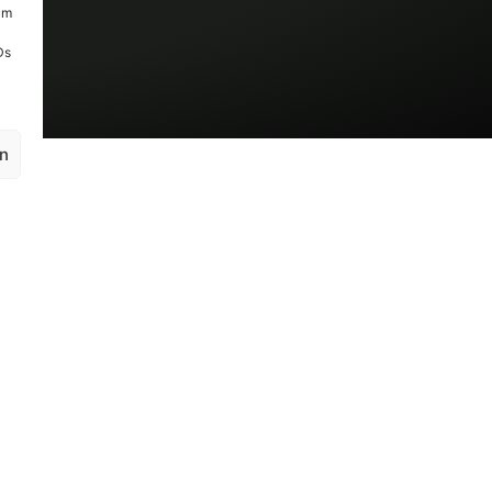
um
Ds
en