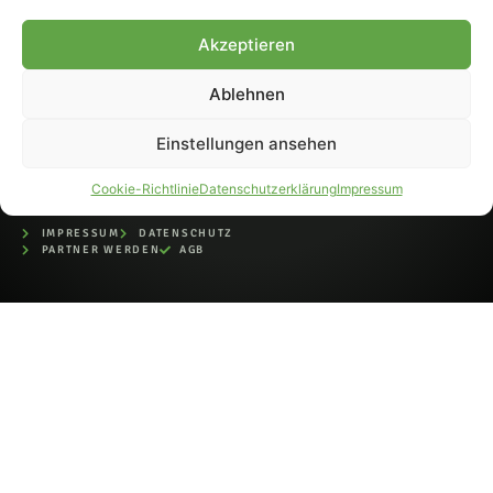
bei der Deutschen
Nationalbibliothek (ISSN 1868-
Akzeptieren
8233). Nachdruck und
Weiterverarbeitung, auch
Ablehnen
auszugsweise, nur mit
Genehmigung.
Einstellungen ansehen
Cookie-Richtlinie
Datenschutzerklärung
Impressum
IMPRESSUM
DATENSCHUTZ
PARTNER WERDEN
AGB