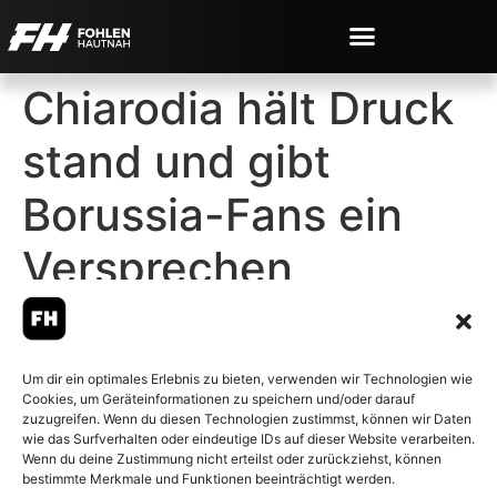
Chiarodia hält Druck
stand und gibt
Borussia-Fans ein
Versprechen
Um dir ein optimales Erlebnis zu bieten, verwenden wir Technologien wie
Cookies, um Geräteinformationen zu speichern und/oder darauf
© 2007-2026 Fohlen-Hautnah.de
zuzugreifen. Wenn du diesen Technologien zustimmst, können wir Daten
– Alle rechte vorbehalten.
wie das Surfverhalten oder eindeutige IDs auf dieser Website verarbeiten.
Wenn du deine Zustimmung nicht erteilst oder zurückziehst, können
Fohlen-Hautnah.de ist ein
bestimmte Merkmale und Funktionen beeinträchtigt werden.
offiziell eingetragenes Magazin