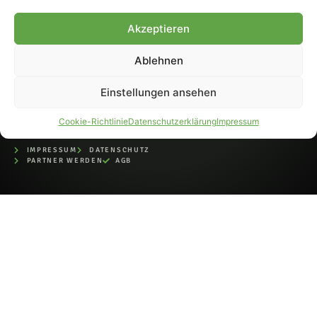
bei der Deutschen
Nationalbibliothek (ISSN 1868-
Akzeptieren
8233). Nachdruck und
Weiterverarbeitung, auch
Ablehnen
auszugsweise, nur mit
Genehmigung.
Einstellungen ansehen
Cookie-Richtlinie
Datenschutzerklärung
Impressum
IMPRESSUM
DATENSCHUTZ
PARTNER WERDEN
AGB