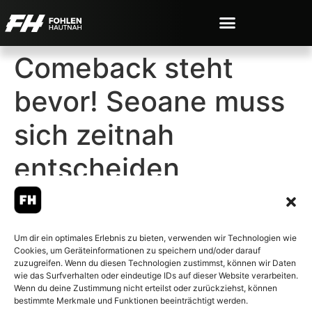
Comeback steht
bevor! Seoane muss
sich zeitnah
entscheiden
Um dir ein optimales Erlebnis zu bieten, verwenden wir Technologien wie
Cookies, um Geräteinformationen zu speichern und/oder darauf
© 2007-2026 Fohlen-Hautnah.de
zuzugreifen. Wenn du diesen Technologien zustimmst, können wir Daten
– Alle rechte vorbehalten.
wie das Surfverhalten oder eindeutige IDs auf dieser Website verarbeiten.
Wenn du deine Zustimmung nicht erteilst oder zurückziehst, können
Fohlen-Hautnah.de ist ein
bestimmte Merkmale und Funktionen beeinträchtigt werden.
offiziell eingetragenes Magazin