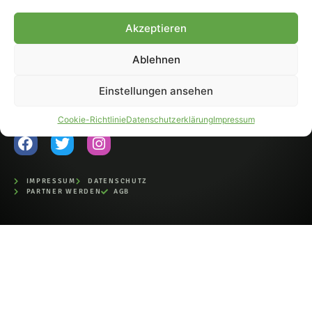
Fohlen-Hautnah.de ist ein
Akzeptieren
offiziell eingetragenes Magazin
bei der Deutschen
Nationalbibliothek (ISSN 1868-
Ablehnen
8233). Nachdruck und
Weiterverarbeitung, auch
Einstellungen ansehen
auszugsweise, nur mit
Genehmigung.
Cookie-Richtlinie
Datenschutzerklärung
Impressum
IMPRESSUM
DATENSCHUTZ
PARTNER WERDEN
AGB