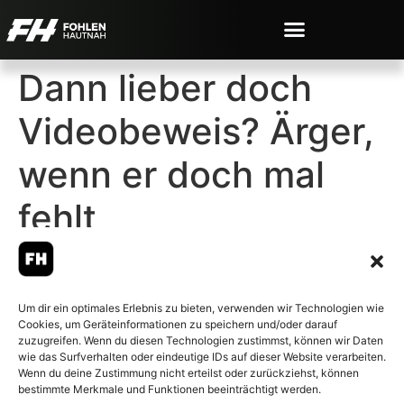
Dann lieber doch
Videobeweis? Ärger,
wenn er doch mal
fehlt
Um dir ein optimales Erlebnis zu bieten, verwenden wir Technologien wie
Cookies, um Geräteinformationen zu speichern und/oder darauf
© 2007-2026 Fohlen-Hautnah.de
zuzugreifen. Wenn du diesen Technologien zustimmst, können wir Daten
– Alle rechte vorbehalten.
wie das Surfverhalten oder eindeutige IDs auf dieser Website verarbeiten.
Wenn du deine Zustimmung nicht erteilst oder zurückziehst, können
Fohlen-Hautnah.de ist ein
bestimmte Merkmale und Funktionen beeinträchtigt werden.
offiziell eingetragenes Magazin