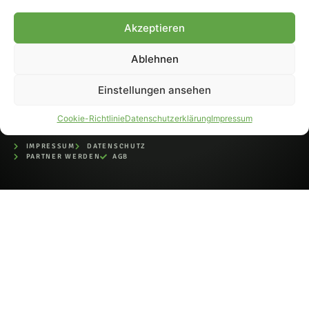
bei der Deutschen
Nationalbibliothek (ISSN 1868-
Akzeptieren
8233). Nachdruck und
Weiterverarbeitung, auch
Ablehnen
auszugsweise, nur mit
Genehmigung.
Einstellungen ansehen
Cookie-Richtlinie
Datenschutzerklärung
Impressum
IMPRESSUM
DATENSCHUTZ
PARTNER WERDEN
AGB