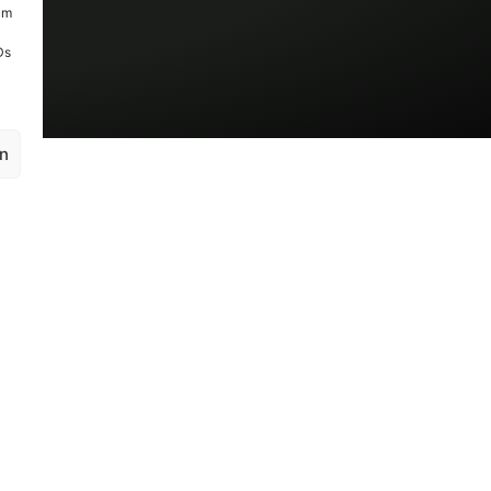
um
Ds
en