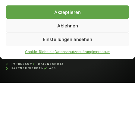
bei der Deutschen
Nationalbibliothek (ISSN 1868-
Akzeptieren
8233). Nachdruck und
Weiterverarbeitung, auch
Ablehnen
auszugsweise, nur mit
Genehmigung.
Einstellungen ansehen
Cookie-Richtlinie
Datenschutzerklärung
Impressum
IMPRESSUM
DATENSCHUTZ
PARTNER WERDEN
AGB