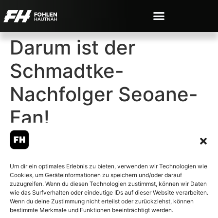
Darum ist der
Schmadtke-
Nachfolger Seoane-
Fan!
Um dir ein optimales Erlebnis zu bieten, verwenden wir Technologien wie
Cookies, um Geräteinformationen zu speichern und/oder darauf
© 2007-2026 Fohlen-Hautnah.de
zuzugreifen. Wenn du diesen Technologien zustimmst, können wir Daten
– Alle rechte vorbehalten.
wie das Surfverhalten oder eindeutige IDs auf dieser Website verarbeiten.
Wenn du deine Zustimmung nicht erteilst oder zurückziehst, können
Fohlen-Hautnah.de ist ein
bestimmte Merkmale und Funktionen beeinträchtigt werden.
offiziell eingetragenes Magazin