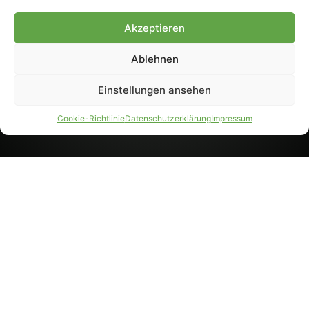
8233). Nachdruck und
Weiterverarbeitung, auch
Akzeptieren
auszugsweise, nur mit
Genehmigung.
Ablehnen
Einstellungen ansehen
IMPRESSUM
DATENSCHUTZ
Cookie-Richtlinie
Datenschutzerklärung
Impressum
PARTNER WERDEN
AGB