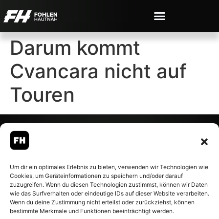
Darum kommt
Cvancara nicht auf
Touren
© 2007-2026 Fohlen-Hautnah.de
Um dir ein optimales Erlebnis zu bieten, verwenden wir Technologien wie
– Alle rechte vorbehalten.
Cookies, um Geräteinformationen zu speichern und/oder darauf
Fohlen-Hautnah.de ist ein
zuzugreifen. Wenn du diesen Technologien zustimmst, können wir Daten
offiziell eingetragenes Magazin
wie das Surfverhalten oder eindeutige IDs auf dieser Website verarbeiten.
bei der Deutschen
Wenn du deine Zustimmung nicht erteilst oder zurückziehst, können
Nationalbibliothek (ISSN 1868-
bestimmte Merkmale und Funktionen beeinträchtigt werden.