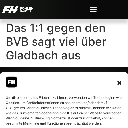
Das 1:1 gegen den
BVB sagt viel über
Gladbach aus
© 2007-2026 Fohlen-Hautnah.de
Um dir ein optimales Erlebnis zu bieten, verwenden wir Technologien wie
– Alle rechte vorbehalten.
Cookies, um Geräteinformationen zu speichern und/oder darauf
Fohlen-Hautnah.de ist ein
zuzugreifen. Wenn du diesen Technologien zustimmst, können wir Daten
offiziell eingetragenes Magazin
wie das Surfverhalten oder eindeutige IDs auf dieser Website verarbeiten.
bei der Deutschen
Wenn du deine Zustimmung nicht erteilst oder zurückziehst, können
Nationalbibliothek (ISSN 1868-
bestimmte Merkmale und Funktionen beeinträchtigt werden.