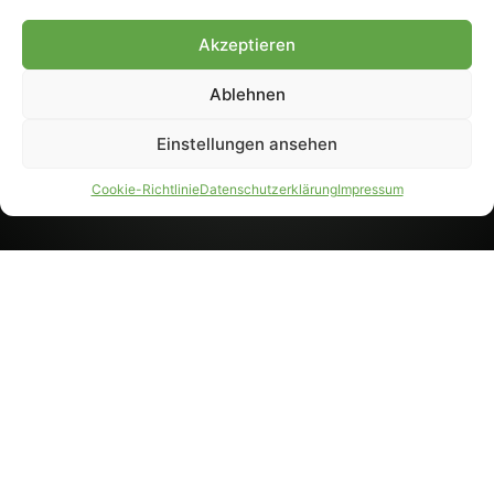
8233). Nachdruck und
Weiterverarbeitung, auch
Akzeptieren
auszugsweise, nur mit
Genehmigung.
Ablehnen
Einstellungen ansehen
IMPRESSUM
DATENSCHUTZ
Cookie-Richtlinie
Datenschutzerklärung
Impressum
PARTNER WERDEN
AGB