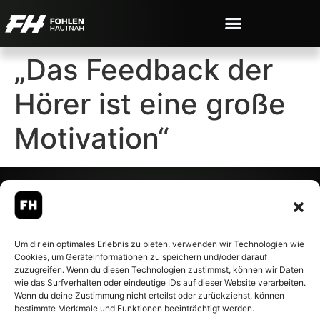
„Das Feedback der
Hörer ist eine große
Motivation“
© 2007-2026 Fohlen-Hautnah.de
Um dir ein optimales Erlebnis zu bieten, verwenden wir Technologien wie
– Alle rechte vorbehalten.
Cookies, um Geräteinformationen zu speichern und/oder darauf
Fohlen-Hautnah.de ist ein
zuzugreifen. Wenn du diesen Technologien zustimmst, können wir Daten
offiziell eingetragenes Magazin
wie das Surfverhalten oder eindeutige IDs auf dieser Website verarbeiten.
bei der Deutschen
Wenn du deine Zustimmung nicht erteilst oder zurückziehst, können
Nationalbibliothek (ISSN 1868-
bestimmte Merkmale und Funktionen beeinträchtigt werden.