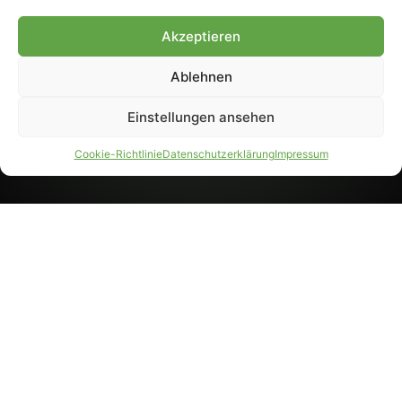
8233). Nachdruck und
Weiterverarbeitung, auch
Akzeptieren
auszugsweise, nur mit
Genehmigung.
Ablehnen
Einstellungen ansehen
IMPRESSUM
DATENSCHUTZ
Cookie-Richtlinie
Datenschutzerklärung
Impressum
PARTNER WERDEN
AGB