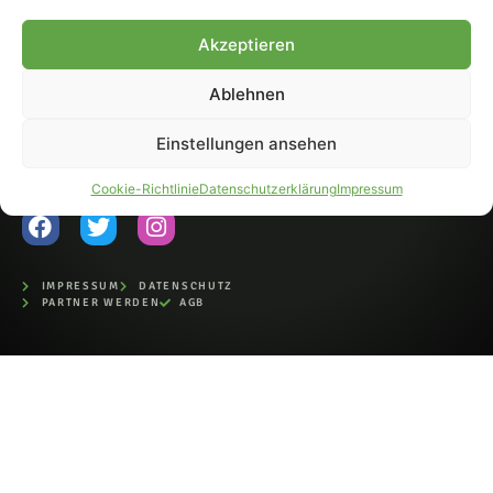
Fohlen-Hautnah.de ist ein
Akzeptieren
offiziell eingetragenes Magazin
bei der Deutschen
Nationalbibliothek (ISSN 1868-
Ablehnen
8233). Nachdruck und
Weiterverarbeitung, auch
Einstellungen ansehen
auszugsweise, nur mit
Genehmigung.
Cookie-Richtlinie
Datenschutzerklärung
Impressum
IMPRESSUM
DATENSCHUTZ
PARTNER WERDEN
AGB