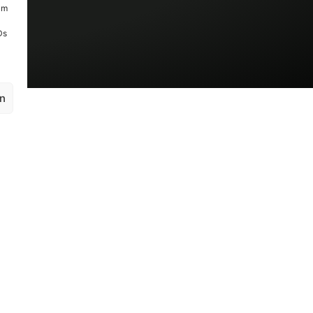
um
Ds
en