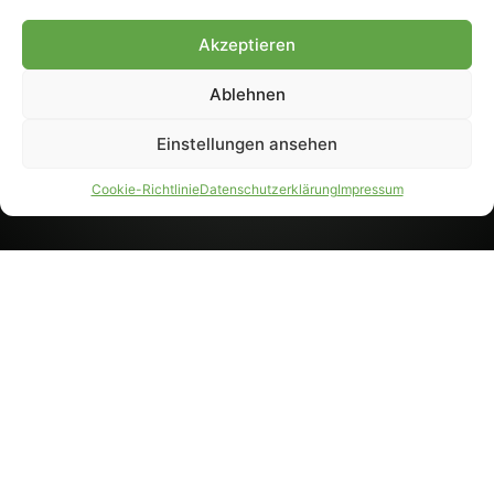
8233). Nachdruck und
Weiterverarbeitung, auch
Akzeptieren
auszugsweise, nur mit
Genehmigung.
Ablehnen
Einstellungen ansehen
IMPRESSUM
DATENSCHUTZ
Cookie-Richtlinie
Datenschutzerklärung
Impressum
PARTNER WERDEN
AGB