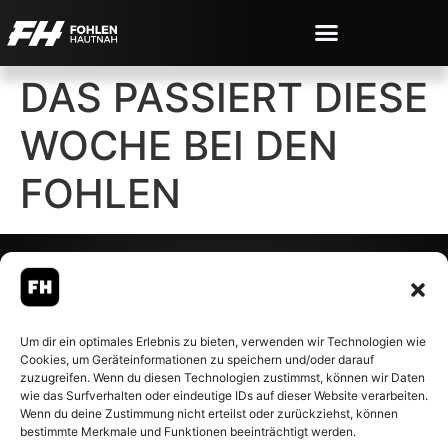
DAS PASSIERT DIESE
WOCHE BEI DEN
FOHLEN
© 2007-2026 Fohlen-Hautnah.de
Um dir ein optimales Erlebnis zu bieten, verwenden wir Technologien wie
– Alle rechte vorbehalten.
Cookies, um Geräteinformationen zu speichern und/oder darauf
Fohlen-Hautnah.de ist ein
zuzugreifen. Wenn du diesen Technologien zustimmst, können wir Daten
offiziell eingetragenes Magazin
wie das Surfverhalten oder eindeutige IDs auf dieser Website verarbeiten.
bei der Deutschen
Wenn du deine Zustimmung nicht erteilst oder zurückziehst, können
Nationalbibliothek (ISSN 1868-
bestimmte Merkmale und Funktionen beeinträchtigt werden.