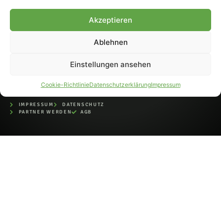
bei der Deutschen
Nationalbibliothek (ISSN 1868-
Akzeptieren
8233). Nachdruck und
Weiterverarbeitung, auch
Ablehnen
auszugsweise, nur mit
Genehmigung.
Einstellungen ansehen
Cookie-Richtlinie
Datenschutzerklärung
Impressum
IMPRESSUM
DATENSCHUTZ
PARTNER WERDEN
AGB