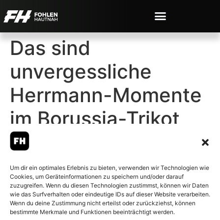
Das sind
unvergessliche
Herrmann-Momente
im Borussia-Trikot
Um dir ein optimales Erlebnis zu bieten, verwenden wir Technologien wie
Cookies, um Geräteinformationen zu speichern und/oder darauf
© 2007-2026 Fohlen-Hautnah.de
zuzugreifen. Wenn du diesen Technologien zustimmst, können wir Daten
– Alle rechte vorbehalten.
wie das Surfverhalten oder eindeutige IDs auf dieser Website verarbeiten.
Wenn du deine Zustimmung nicht erteilst oder zurückziehst, können
Fohlen-Hautnah.de ist ein
bestimmte Merkmale und Funktionen beeinträchtigt werden.
offiziell eingetragenes Magazin