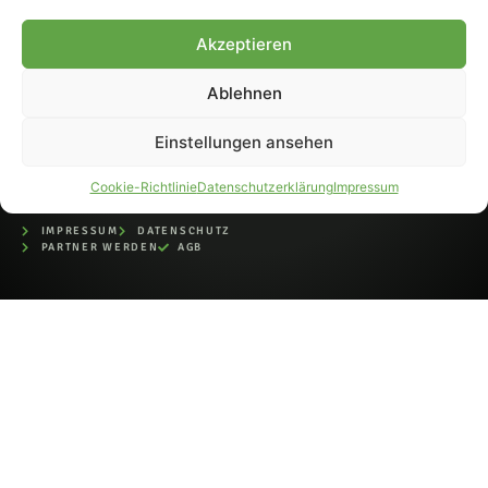
bei der Deutschen
Nationalbibliothek (ISSN 1868-
Akzeptieren
8233). Nachdruck und
Weiterverarbeitung, auch
Ablehnen
auszugsweise, nur mit
Genehmigung.
Einstellungen ansehen
Cookie-Richtlinie
Datenschutzerklärung
Impressum
IMPRESSUM
DATENSCHUTZ
PARTNER WERDEN
AGB