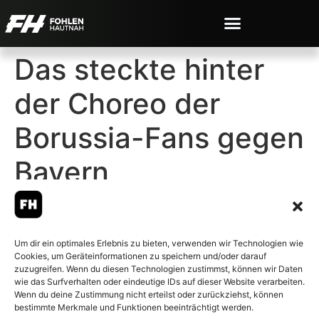
Das steckte hinter
der Choreo der
Borussia-Fans gegen
Bayern
Um dir ein optimales Erlebnis zu bieten, verwenden wir Technologien wie
Cookies, um Geräteinformationen zu speichern und/oder darauf
© 2007-2026 Fohlen-Hautnah.de
zuzugreifen. Wenn du diesen Technologien zustimmst, können wir Daten
– Alle rechte vorbehalten.
wie das Surfverhalten oder eindeutige IDs auf dieser Website verarbeiten.
Wenn du deine Zustimmung nicht erteilst oder zurückziehst, können
Fohlen-Hautnah.de ist ein
bestimmte Merkmale und Funktionen beeinträchtigt werden.
offiziell eingetragenes Magazin