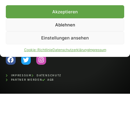
Fohlen-Hautnah.de ist ein
Akzeptieren
offiziell eingetragenes Magazin
bei der Deutschen
Nationalbibliothek (ISSN 1868-
Ablehnen
8233). Nachdruck und
Weiterverarbeitung, auch
Einstellungen ansehen
auszugsweise, nur mit
Genehmigung.
Cookie-Richtlinie
Datenschutzerklärung
Impressum
IMPRESSUM
DATENSCHUTZ
PARTNER WERDEN
AGB