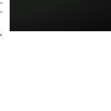
um
Ds
en