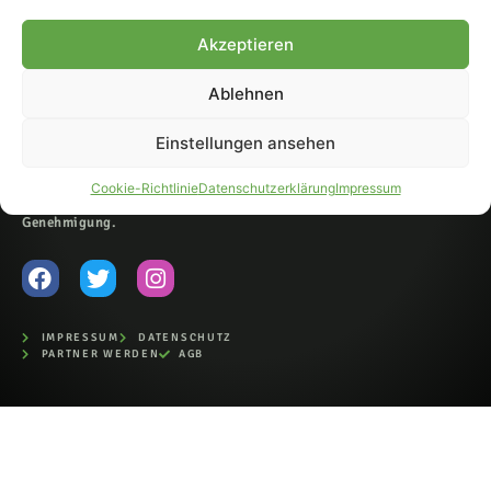
© 2007-2026 Fohlen-Hautnah.de
Akzeptieren
– Alle rechte vorbehalten.
Fohlen-Hautnah.de ist ein
Ablehnen
offiziell eingetragenes Magazin
bei der Deutschen
Nationalbibliothek (ISSN 1868-
Einstellungen ansehen
8233). Nachdruck und
Weiterverarbeitung, auch
Cookie-Richtlinie
Datenschutzerklärung
Impressum
auszugsweise, nur mit
Genehmigung.
IMPRESSUM
DATENSCHUTZ
PARTNER WERDEN
AGB