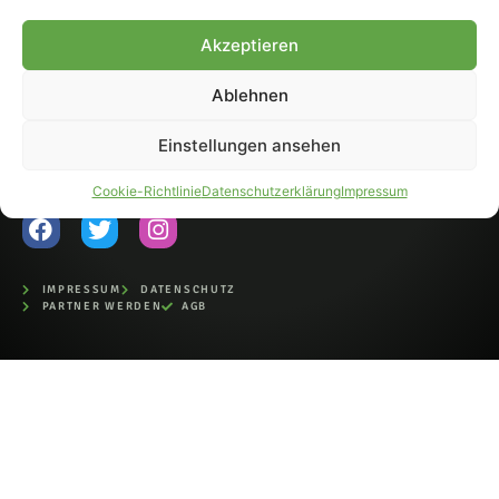
Fohlen-Hautnah.de ist ein
Akzeptieren
offiziell eingetragenes Magazin
bei der Deutschen
Nationalbibliothek (ISSN 1868-
Ablehnen
8233). Nachdruck und
Weiterverarbeitung, auch
Einstellungen ansehen
auszugsweise, nur mit
Genehmigung.
Cookie-Richtlinie
Datenschutzerklärung
Impressum
IMPRESSUM
DATENSCHUTZ
PARTNER WERDEN
AGB