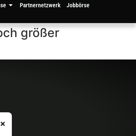
sse
Partnernetzwerk
Jobbörse
och größer