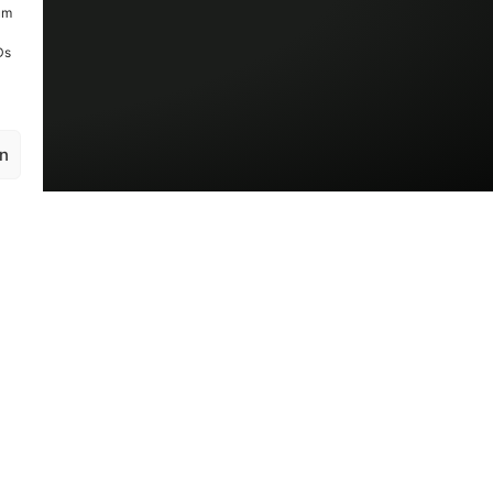
um
Ds
en