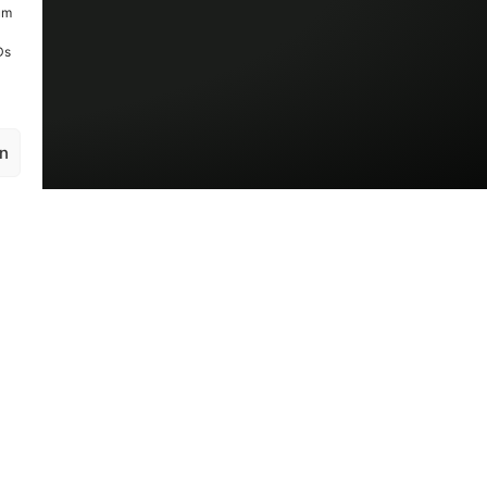
um
Ds
en