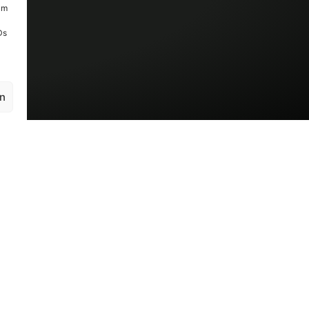
um
Ds
en