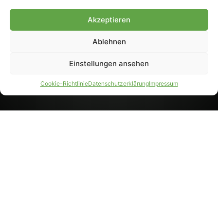
8233). Nachdruck und
Weiterverarbeitung, auch
Akzeptieren
auszugsweise, nur mit
Genehmigung.
Ablehnen
Einstellungen ansehen
IMPRESSUM
DATENSCHUTZ
Cookie-Richtlinie
Datenschutzerklärung
Impressum
PARTNER WERDEN
AGB