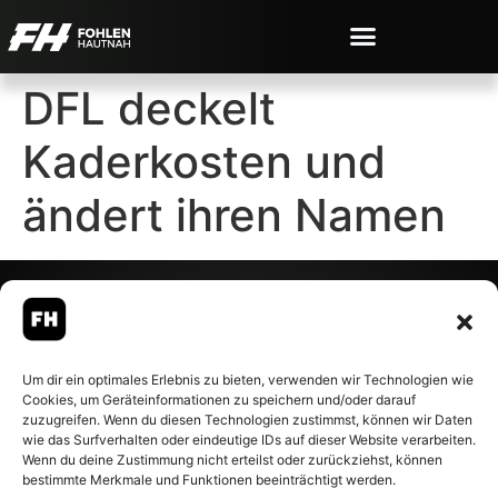
DFL deckelt
Kaderkosten und
ändert ihren Namen
© 2007-2026 Fohlen-Hautnah.de
Um dir ein optimales Erlebnis zu bieten, verwenden wir Technologien wie
– Alle rechte vorbehalten.
Cookies, um Geräteinformationen zu speichern und/oder darauf
Fohlen-Hautnah.de ist ein
zuzugreifen. Wenn du diesen Technologien zustimmst, können wir Daten
offiziell eingetragenes Magazin
wie das Surfverhalten oder eindeutige IDs auf dieser Website verarbeiten.
bei der Deutschen
Wenn du deine Zustimmung nicht erteilst oder zurückziehst, können
Nationalbibliothek (ISSN 1868-
bestimmte Merkmale und Funktionen beeinträchtigt werden.