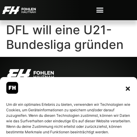
DFL will eine U21-
Bundesliga gründen
© 2007-2026 Fohlen-Hautnah.de
– Alle rechte vorbehalten.
Fohlen-Hautnah.de ist ein
Um dir ein optimales Erlebnis zu bieten, verwenden wir Technologien wie
offiziell eingetragenes Magazin
Cookies, um Geräteinformationen zu speichern und/oder darauf
bei der Deutschen
zuzugreifen. Wenn du diesen Technologien zustimmst, können wir Daten
Nationalbibliothek (ISSN 1868-
wie das Surfverhalten oder eindeutige IDs auf dieser Website verarbeiten.
8233). Nachdruck und
Wenn du deine Zustimmung nicht erteilst oder zurückziehst, können
Weiterverarbeitung, auch
bestimmte Merkmale und Funktionen beeinträchtigt werden.
auszugsweise, nur mit