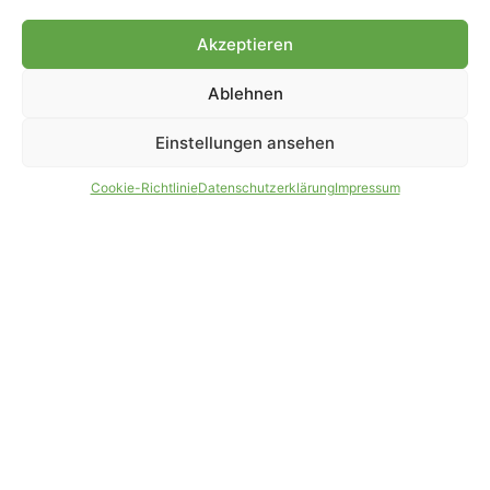
Genehmigung.
Akzeptieren
Ablehnen
IMPRESSUM
DATENSCHUTZ
Einstellungen ansehen
PARTNER WERDEN
AGB
Cookie-Richtlinie
Datenschutzerklärung
Impressum