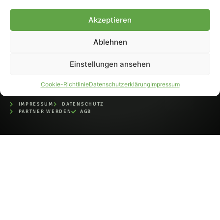
bei der Deutschen
Nationalbibliothek (ISSN 1868-
Akzeptieren
8233). Nachdruck und
Weiterverarbeitung, auch
Ablehnen
auszugsweise, nur mit
Genehmigung.
Einstellungen ansehen
Cookie-Richtlinie
Datenschutzerklärung
Impressum
IMPRESSUM
DATENSCHUTZ
PARTNER WERDEN
AGB