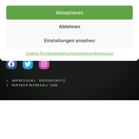
Fohlen-Hautnah.de ist ein
Akzeptieren
offiziell eingetragenes Magazin
bei der Deutschen
Nationalbibliothek (ISSN 1868-
Ablehnen
8233). Nachdruck und
Weiterverarbeitung, auch
Einstellungen ansehen
auszugsweise, nur mit
Genehmigung.
Cookie-Richtlinie
Datenschutzerklärung
Impressum
IMPRESSUM
DATENSCHUTZ
PARTNER WERDEN
AGB