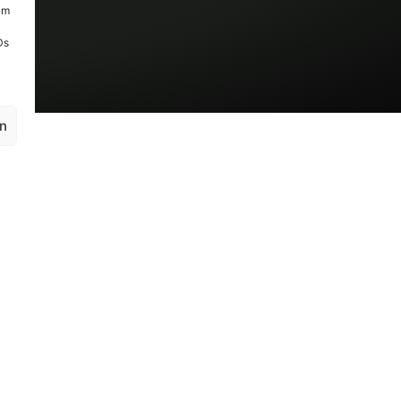
um
Ds
en