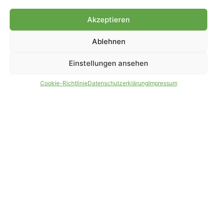
Genehmigung.
Akzeptieren
Ablehnen
IMPRESSUM
DATENSCHUTZ
Einstellungen ansehen
PARTNER WERDEN
AGB
Cookie-Richtlinie
Datenschutzerklärung
Impressum