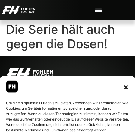
Die Serie hält auch
gegen die Dosen!
© 2007-2026 Fohlen-Hautnah.de
– Alle rechte vorbehalten.
Fohlen-Hautnah.de ist ein
Um dir ein optimales Erlebnis zu bieten, verwenden wir Technologien wie
offiziell eingetragenes Magazin
Cookies, um Geräteinformationen zu speichern und/oder darauf
bei der Deutschen
zuzugreifen. Wenn du diesen Technologien zustimmst, können wir Daten
Nationalbibliothek (ISSN 1868-
wie das Surfverhalten oder eindeutige IDs auf dieser Website verarbeiten.
8233). Nachdruck und
Wenn du deine Zustimmung nicht erteilst oder zurückziehst, können
Weiterverarbeitung, auch
bestimmte Merkmale und Funktionen beeinträchtigt werden.
auszugsweise, nur mit