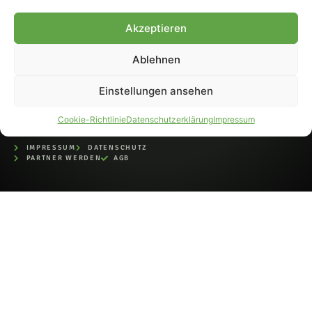
bei der Deutschen
Nationalbibliothek (ISSN 1868-
Akzeptieren
8233). Nachdruck und
Weiterverarbeitung, auch
Ablehnen
auszugsweise, nur mit
Genehmigung.
Einstellungen ansehen
Cookie-Richtlinie
Datenschutzerklärung
Impressum
IMPRESSUM
DATENSCHUTZ
PARTNER WERDEN
AGB