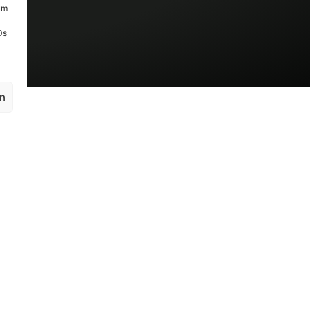
um
Ds
en