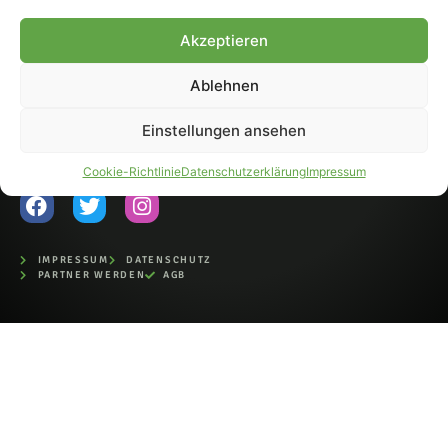
Fohlen-Hautnah.de ist ein
Akzeptieren
offiziell eingetragenes Magazin
bei der Deutschen
Nationalbibliothek (ISSN 1868-
Ablehnen
8233). Nachdruck und
Weiterverarbeitung, auch
Einstellungen ansehen
auszugsweise, nur mit
Genehmigung.
Cookie-Richtlinie
Datenschutzerklärung
Impressum
IMPRESSUM
DATENSCHUTZ
PARTNER WERDEN
AGB