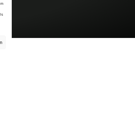
um
Ds
en