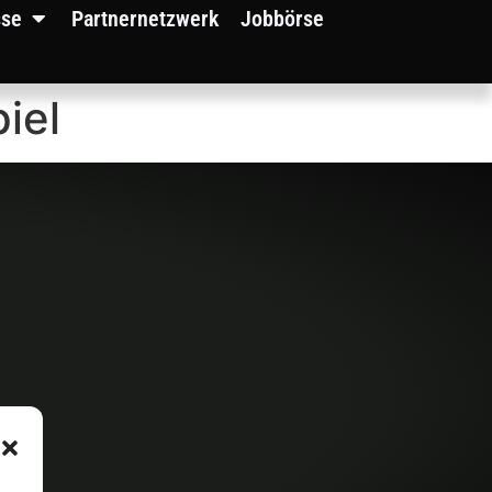
sse
Partnernetzwerk
Jobbörse
iel