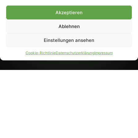
8233). Nachdruck und
Weiterverarbeitung, auch
Akzeptieren
auszugsweise, nur mit
Genehmigung.
Ablehnen
Einstellungen ansehen
IMPRESSUM
DATENSCHUTZ
Cookie-Richtlinie
Datenschutzerklärung
Impressum
PARTNER WERDEN
AGB