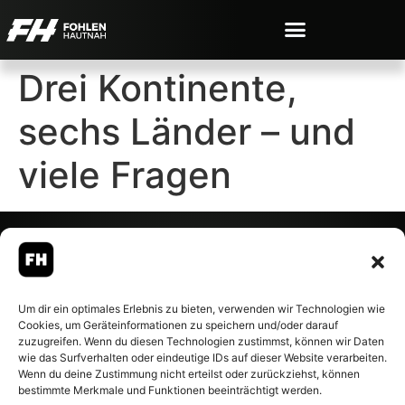
Drei Kontinente,
sechs Länder – und
viele Fragen
© 2007-2026 Fohlen-Hautnah.de
Um dir ein optimales Erlebnis zu bieten, verwenden wir Technologien wie
– Alle rechte vorbehalten.
Cookies, um Geräteinformationen zu speichern und/oder darauf
Fohlen-Hautnah.de ist ein
zuzugreifen. Wenn du diesen Technologien zustimmst, können wir Daten
offiziell eingetragenes Magazin
wie das Surfverhalten oder eindeutige IDs auf dieser Website verarbeiten.
bei der Deutschen
Wenn du deine Zustimmung nicht erteilst oder zurückziehst, können
Nationalbibliothek (ISSN 1868-
bestimmte Merkmale und Funktionen beeinträchtigt werden.