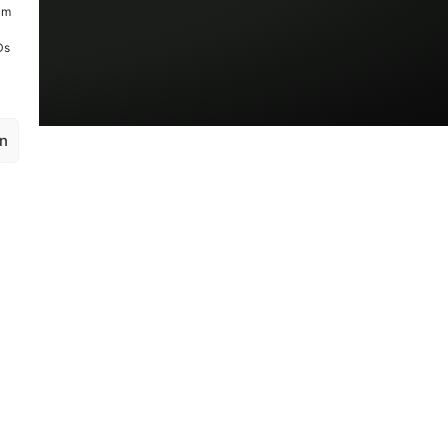
um
Ds
en