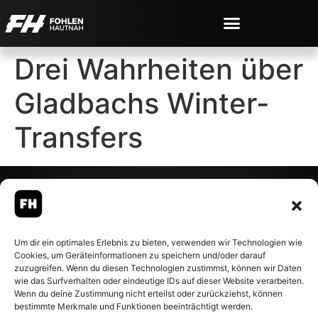
Drei Wahrheiten über
Gladbachs Winter-
Transfers
© 2007-2026 Fohlen-Hautnah.de
Um dir ein optimales Erlebnis zu bieten, verwenden wir Technologien wie
– Alle rechte vorbehalten.
Cookies, um Geräteinformationen zu speichern und/oder darauf
Fohlen-Hautnah.de ist ein
zuzugreifen. Wenn du diesen Technologien zustimmst, können wir Daten
offiziell eingetragenes Magazin
wie das Surfverhalten oder eindeutige IDs auf dieser Website verarbeiten.
bei der Deutschen
Wenn du deine Zustimmung nicht erteilst oder zurückziehst, können
Nationalbibliothek (ISSN 1868-
bestimmte Merkmale und Funktionen beeinträchtigt werden.