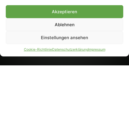
8233). Nachdruck und
Weiterverarbeitung, auch
Akzeptieren
auszugsweise, nur mit
Genehmigung.
Ablehnen
Einstellungen ansehen
IMPRESSUM
DATENSCHUTZ
Cookie-Richtlinie
Datenschutzerklärung
Impressum
PARTNER WERDEN
AGB