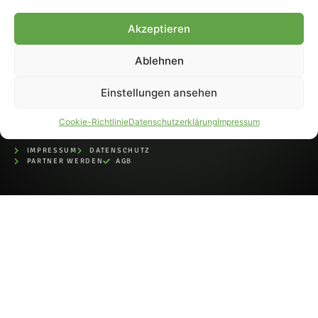
bei der Deutschen
Nationalbibliothek (ISSN 1868-
Akzeptieren
8233). Nachdruck und
Weiterverarbeitung, auch
Ablehnen
auszugsweise, nur mit
Genehmigung.
Einstellungen ansehen
Cookie-Richtlinie
Datenschutzerklärung
Impressum
IMPRESSUM
DATENSCHUTZ
PARTNER WERDEN
AGB