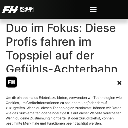
Duo im Fokus: Diese
Profis fahren im
Topspiel auf der
Gefühls-Achterbahn
Um dir ein optimales Erlebnis zu bieten, verwenden wir Technologien wie
Cookies, um Geräteinformationen zu speichern und/oder darauf
© 2007-2026 Fohlen-Hautnah.de
zuzugreifen. Wenn du diesen Technologien zustimmst, können wir Daten
– Alle rechte vorbehalten.
wie das Surfverhalten oder eindeutige IDs auf dieser Website verarbeiten.
Wenn du deine Zustimmung nicht erteilst oder zurückziehst, können
Fohlen-Hautnah.de ist ein
bestimmte Merkmale und Funktionen beeinträchtigt werden.
offiziell eingetragenes Magazin