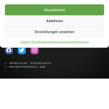
Fohlen-Hautnah.de ist ein
Akzeptieren
offiziell eingetragenes Magazin
bei der Deutschen
Nationalbibliothek (ISSN 1868-
Ablehnen
8233). Nachdruck und
Weiterverarbeitung, auch
Einstellungen ansehen
auszugsweise, nur mit
Genehmigung.
Cookie-Richtlinie
Datenschutzerklärung
Impressum
IMPRESSUM
DATENSCHUTZ
PARTNER WERDEN
AGB