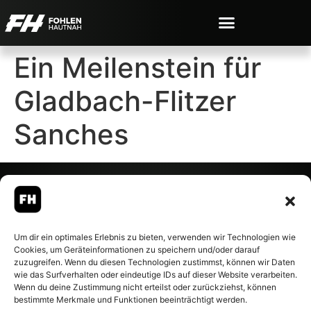
Ein Meilenstein für
Gladbach-Flitzer
Sanches
© 2007-2026 Fohlen-Hautnah.de
Um dir ein optimales Erlebnis zu bieten, verwenden wir Technologien wie
– Alle rechte vorbehalten.
Cookies, um Geräteinformationen zu speichern und/oder darauf
Fohlen-Hautnah.de ist ein
zuzugreifen. Wenn du diesen Technologien zustimmst, können wir Daten
offiziell eingetragenes Magazin
wie das Surfverhalten oder eindeutige IDs auf dieser Website verarbeiten.
bei der Deutschen
Wenn du deine Zustimmung nicht erteilst oder zurückziehst, können
Nationalbibliothek (ISSN 1868-
bestimmte Merkmale und Funktionen beeinträchtigt werden.