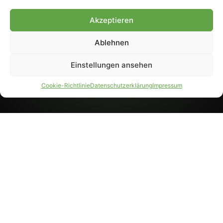
8233). Nachdruck und
Weiterverarbeitung, auch
Akzeptieren
auszugsweise, nur mit
Genehmigung.
Ablehnen
Einstellungen ansehen
IMPRESSUM
DATENSCHUTZ
Cookie-Richtlinie
Datenschutzerklärung
Impressum
PARTNER WERDEN
AGB