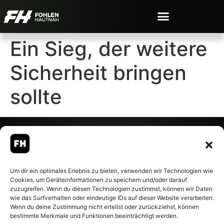
Ein Sieg, der weitere
Sicherheit bringen
sollte
© 2007-2026 Fohlen-Hautnah.de
Um dir ein optimales Erlebnis zu bieten, verwenden wir Technologien wie
– Alle rechte vorbehalten.
Cookies, um Geräteinformationen zu speichern und/oder darauf
Fohlen-Hautnah.de ist ein
zuzugreifen. Wenn du diesen Technologien zustimmst, können wir Daten
offiziell eingetragenes Magazin
wie das Surfverhalten oder eindeutige IDs auf dieser Website verarbeiten.
bei der Deutschen
Wenn du deine Zustimmung nicht erteilst oder zurückziehst, können
Nationalbibliothek (ISSN 1868-
bestimmte Merkmale und Funktionen beeinträchtigt werden.