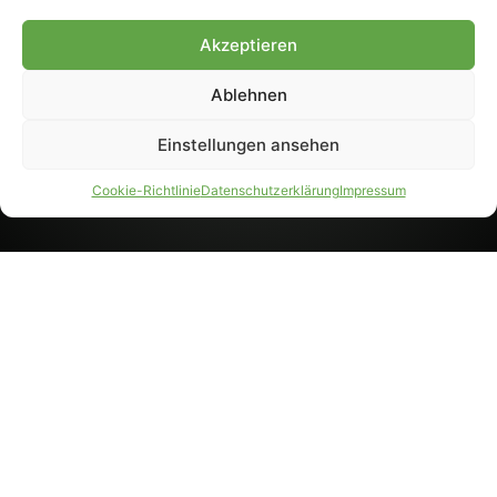
8233). Nachdruck und
Weiterverarbeitung, auch
Akzeptieren
auszugsweise, nur mit
Genehmigung.
Ablehnen
Einstellungen ansehen
IMPRESSUM
DATENSCHUTZ
Cookie-Richtlinie
Datenschutzerklärung
Impressum
PARTNER WERDEN
AGB