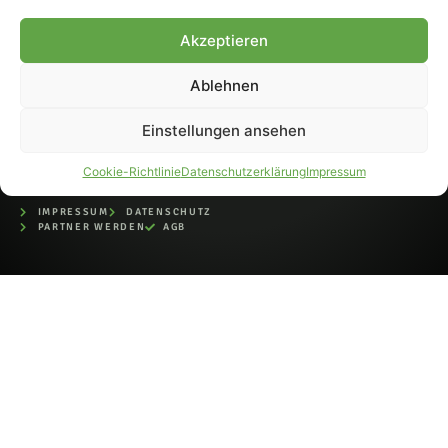
bei der Deutschen
Nationalbibliothek (ISSN 1868-
Akzeptieren
8233). Nachdruck und
Weiterverarbeitung, auch
Ablehnen
auszugsweise, nur mit
Genehmigung.
Einstellungen ansehen
Cookie-Richtlinie
Datenschutzerklärung
Impressum
IMPRESSUM
DATENSCHUTZ
PARTNER WERDEN
AGB