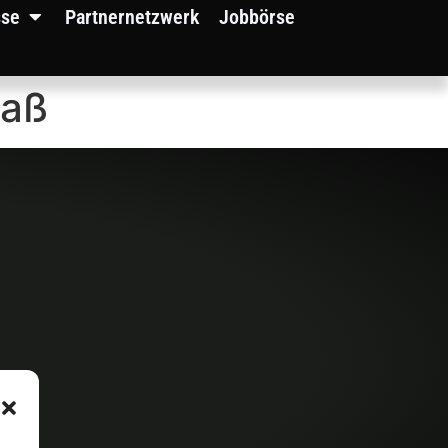
sse
Partnernetzwerk
Jobbörse
maß