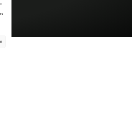
um
Ds
en