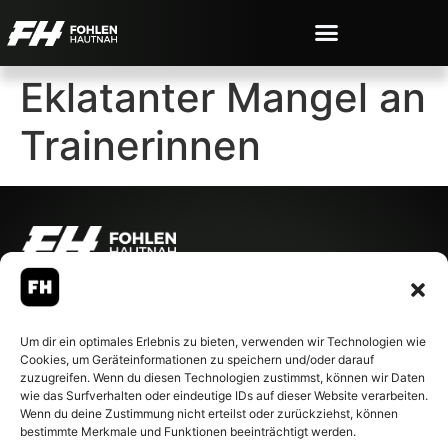
Eklatanter Mangel an
Trainerinnen
© 2007-2026 Fohlen-Hautnah.de
– Alle rechte vorbehalten.
Fohlen-Hautnah.de ist ein
Um dir ein optimales Erlebnis zu bieten, verwenden wir Technologien wie
offiziell eingetragenes Magazin
Cookies, um Geräteinformationen zu speichern und/oder darauf
bei der Deutschen
zuzugreifen. Wenn du diesen Technologien zustimmst, können wir Daten
Nationalbibliothek (ISSN 1868-
wie das Surfverhalten oder eindeutige IDs auf dieser Website verarbeiten.
8233). Nachdruck und
Wenn du deine Zustimmung nicht erteilst oder zurückziehst, können
Weiterverarbeitung, auch
bestimmte Merkmale und Funktionen beeinträchtigt werden.
auszugsweise, nur mit