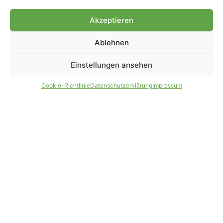
Genehmigung.
Akzeptieren
Ablehnen
IMPRESSUM
DATENSCHUTZ
Einstellungen ansehen
PARTNER WERDEN
AGB
Cookie-Richtlinie
Datenschutzerklärung
Impressum