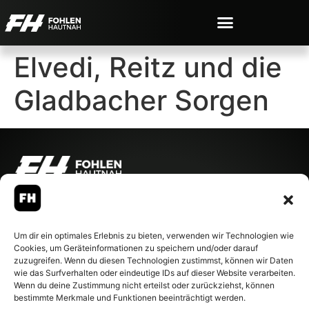
Elvedi, Reitz und die
Gladbacher Sorgen
© 2007-2026 Fohlen-Hautnah.de
– Alle rechte vorbehalten.
Fohlen-Hautnah.de ist ein
Um dir ein optimales Erlebnis zu bieten, verwenden wir Technologien wie
offiziell eingetragenes Magazin
Cookies, um Geräteinformationen zu speichern und/oder darauf
bei der Deutschen
zuzugreifen. Wenn du diesen Technologien zustimmst, können wir Daten
Nationalbibliothek (ISSN 1868-
wie das Surfverhalten oder eindeutige IDs auf dieser Website verarbeiten.
8233). Nachdruck und
Wenn du deine Zustimmung nicht erteilst oder zurückziehst, können
Weiterverarbeitung, auch
bestimmte Merkmale und Funktionen beeinträchtigt werden.
auszugsweise, nur mit