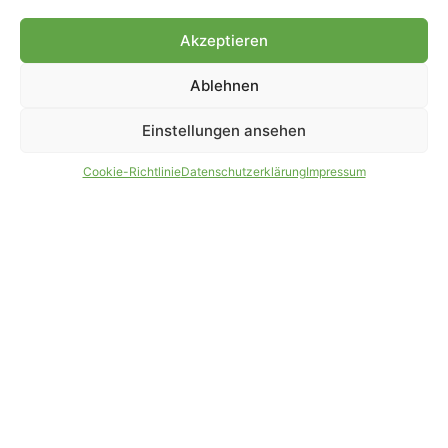
Genehmigung.
Akzeptieren
Ablehnen
IMPRESSUM
DATENSCHUTZ
Einstellungen ansehen
PARTNER WERDEN
AGB
Cookie-Richtlinie
Datenschutzerklärung
Impressum