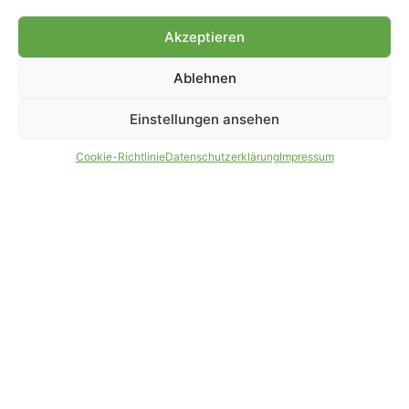
Genehmigung.
Akzeptieren
Ablehnen
IMPRESSUM
DATENSCHUTZ
Einstellungen ansehen
PARTNER WERDEN
AGB
Cookie-Richtlinie
Datenschutzerklärung
Impressum