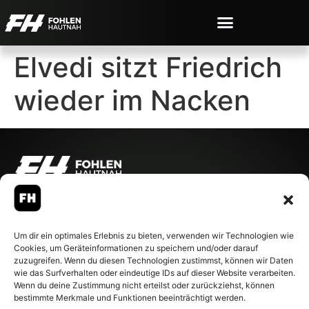
Elvedi sitzt Friedrich
wieder im Nacken
© 2007-2026 Fohlen-Hautnah.de
– Alle rechte vorbehalten.
Fohlen-Hautnah.de ist ein
Um dir ein optimales Erlebnis zu bieten, verwenden wir Technologien wie
offiziell eingetragenes Magazin
Cookies, um Geräteinformationen zu speichern und/oder darauf
bei der Deutschen
zuzugreifen. Wenn du diesen Technologien zustimmst, können wir Daten
Nationalbibliothek (ISSN 1868-
wie das Surfverhalten oder eindeutige IDs auf dieser Website verarbeiten.
8233). Nachdruck und
Wenn du deine Zustimmung nicht erteilst oder zurückziehst, können
Weiterverarbeitung, auch
bestimmte Merkmale und Funktionen beeinträchtigt werden.
auszugsweise, nur mit