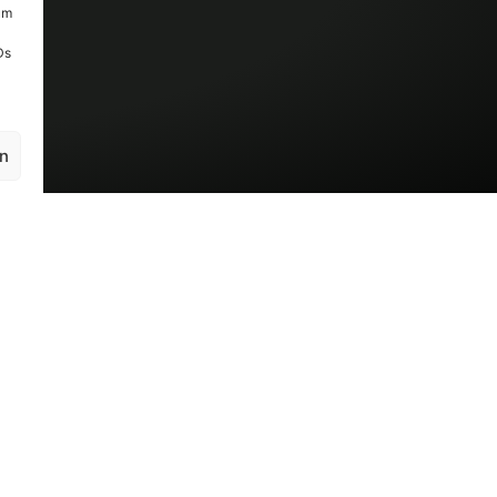
um
Ds
en