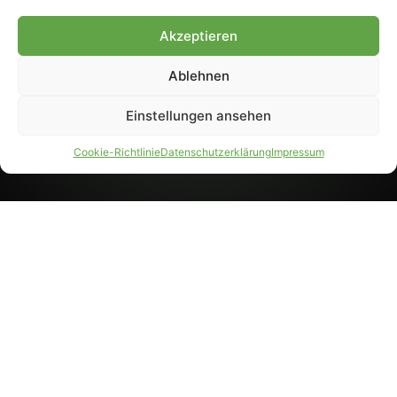
8233). Nachdruck und
Weiterverarbeitung, auch
Akzeptieren
auszugsweise, nur mit
Genehmigung.
Ablehnen
Einstellungen ansehen
IMPRESSUM
DATENSCHUTZ
Cookie-Richtlinie
Datenschutzerklärung
Impressum
PARTNER WERDEN
AGB