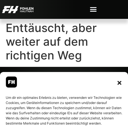
Enttäuscht, aber
weiter auf dem
richtigen Weg
© 2007-2026 Fohlen-Hautnah.de
Um dir ein optimales Erlebnis zu bieten, verwenden wir Technologien wie
– Alle rechte vorbehalten.
Cookies, um Geräteinformationen zu speichern und/oder darauf
Fohlen-Hautnah.de ist ein
zuzugreifen. Wenn du diesen Technologien zustimmst, können wir Daten
offiziell eingetragenes Magazin
wie das Surfverhalten oder eindeutige IDs auf dieser Website verarbeiten.
bei der Deutschen
Wenn du deine Zustimmung nicht erteilst oder zurückziehst, können
Nationalbibliothek (ISSN 1868-
bestimmte Merkmale und Funktionen beeinträchtigt werden.